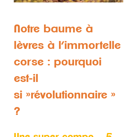
Notre baume à
lèvres à l’immortelle
corse : pourquoi
est-il
si »révolutionnaire »
?
Une super compo… 5