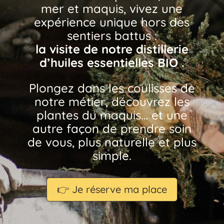
mer et maquis, vivez une
expérience unique hors des
sentiers battus :
la visite de notre distillerie
d’huiles essentielles BIO .
Plongez dans les coulisses de
notre métier, découvrez les
plantes du maquis… et une
autre façon de prendre soin
de vous, plus naturelle et plus
simple.
👉 Je réserve ma place