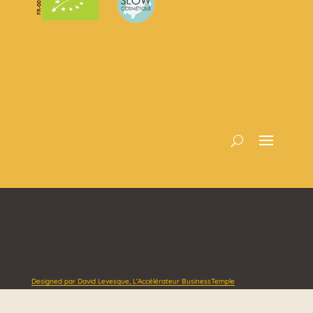
Designed par David Levesque, L’Accélérateur BusinessTemple