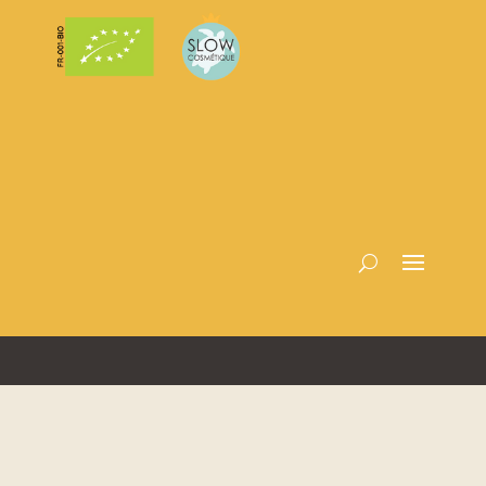
Designed par David Levesque, L’Accélérateur BusinessTemple