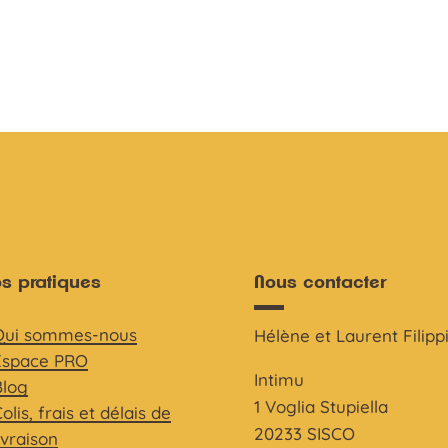
os pratiques
Nous contacter
Qui sommes-nous
Hélène et Laurent Filipp
Espace PRO
Intimu
Blog
1 Voglia Stupiella
olis, frais et délais de
20233 SISCO
ivraison