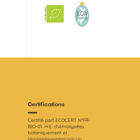
Certifications
Certifié part ECOCERT N°FR-
i
BIO-01. H.E. chémotypées
botaniquement et
biochimiquement par un