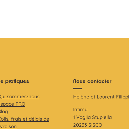
os pratiques
Nous contacter
Qui sommes-nous
Hélène et Laurent Filipp
Espace PRO
Intimu
Blog
1 Voglia Stupiella
olis, frais et délais de
20233 SISCO
ivraison