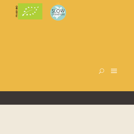
Designed par David Levesque, L’Accélérateur BusinessTemple