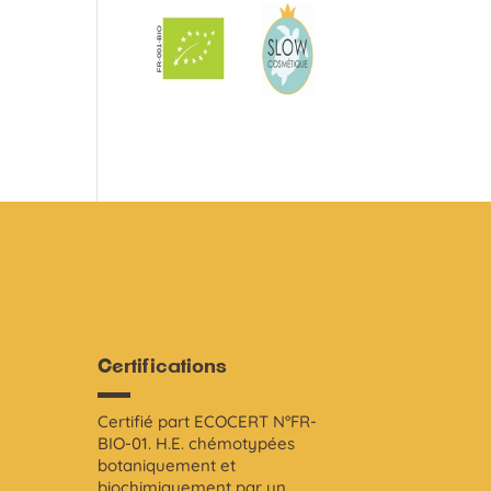
Certifications
Certifié part ECOCERT N°FR-
i
BIO-01. H.E. chémotypées
botaniquement et
biochimiquement par un