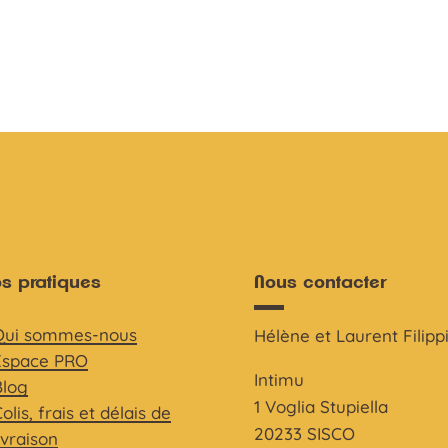
os pratiques
Nous contacter
Qui sommes-nous
Hélène et Laurent Filipp
Espace PRO
Intimu
Blog
1 Voglia Stupiella
olis, frais et délais de
20233 SISCO
ivraison