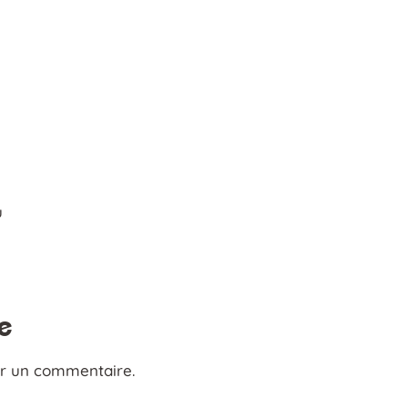
u
e
er un commentaire.